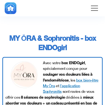
gtag('consent', 'default', { 'ad_storage': 'denied',
'ad_user_data': 'denied', 'ad_personalization': 'denied',
'analytics_storage': 'denied' });
MY ŌRA & Sophronitis - box
ENDOgirl
box ENDOgirl
Avec votre
,
spécialement conçue pour
soulager vos douleurs liées à
l’endométriose
, les
box bien-être
My Ōra
et
l’application
Sophronitis
sont ravies de vous
8 séances de sophrologie
mieux
offrir ces
dédiées à
aborder vos douleurs
un cadeau présenté en bas de
+