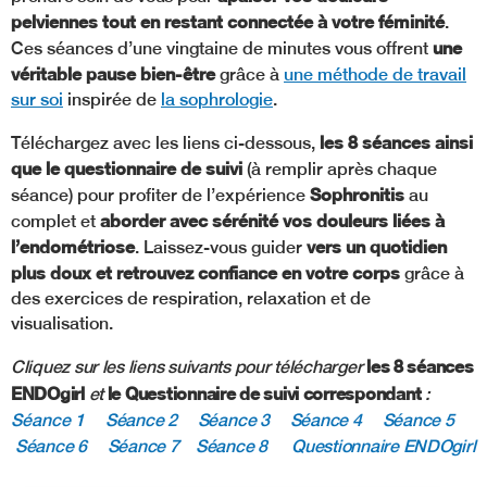
pelviennes tout en restant connectée à votre féminité
.
une
Ces séances d’une vingtaine de minutes vous offrent
véritable pause bien-être
grâce à
une méthode de travail
sur soi
inspirée de
la sophrologie
.
les 8 séances ainsi
Téléchargez avec les liens ci-dessous,
que le questionnaire de suivi
(à remplir après chaque
Sophronitis
séance) pour profiter de l’expérience
au
aborder avec sérénité vos douleurs liées à
complet et
l’endométriose
vers un quotidien
. Laissez-vous guider
plus doux et retrouvez confiance en votre corps
grâce à
des exercices de respiration, relaxation et de
visualisation.
les 8 séances
Cliquez sur les liens suivants pour télécharger
ENDOgirl
le Questionnaire de suivi correspondant
et
:
Séance 1
Séance 2
Séance 3
Séance 4
Séance 5
Séance 6
Séance 7
Séance 8
Questionnaire ENDOgirl