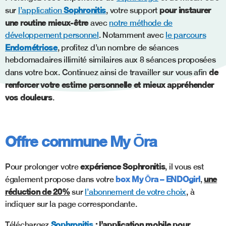
Sophronitis
pour instaurer
sur
l’application
, votre support
une routine mieux-être
avec
notre méthode de
développement personnel
. Notamment avec
le parcours
Endométriose
, profitez d’un nombre de séances
hebdomadaires illimité similaires aux 8 séances proposées
de
dans votre box. Continuez ainsi de travailler sur vous afin
renforcer votre estime personnelle et mieux appréhender
vos douleurs
.
Offre commune My Ōra
expérience Sophronitis
Pour prolonger votre
, il vous est
box My Ōra – ENDOgirl
une
également propose dans votre
,
réduction de 20%
sur
l’abonnement de votre choix
, à
indiquer sur la page correspondante.
Sophronitis
:
l’application mobile pour
Téléchargez