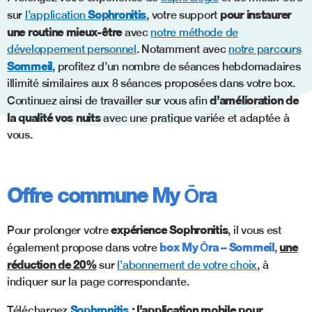
Sophronitis
pour instaurer
sur
l’application
, votre support
une routine mieux-être
avec
notre méthode de
développement personnel
. Notamment avec
notre parcours
Sommeil
, profitez d’un nombre de séances hebdomadaires
illimité similaires aux 8 séances proposées dans votre box.
d’amélioration de
Continuez ainsi de travailler sur vous afin
la qualité vos nuits
avec une pratique variée et adaptée à
vous.
Offre commune My Ōra
expérience Sophronitis
Pour prolonger votre
, il vous est
box My Ōra – Sommeil
une
également propose dans votre
,
réduction de 20%
sur
l’abonnement de votre choix
, à
indiquer sur la page correspondante.
Sophronitis
:
l’application mobile pour
Téléchargez