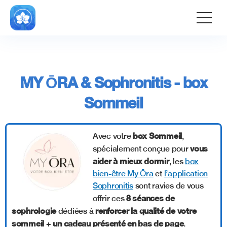
gtag('consent', 'default', { 'ad_storage': 'denied',
'ad_user_data': 'denied', 'ad_personalization': 'denied',
'analytics_storage': 'denied' });
MY ŌRA & Sophronitis - box
Sommeil
box Sommeil
Avec votre
,
vous
spécialement conçue pour
aider à mieux dormir
, les
box
bien-être My Ōra
et
l’
application
Sophronitis
sont ravies de vous
8 séances de
offrir ces
sophrologie
renforcer la qualité de votre
dédiées à
sommeil
un cadeau présenté en bas de page
+
.